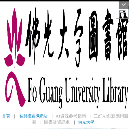
Tog
首頁
 ｜ 
智財權宣導網站
 ｜
AI資源參考指南
三好AI創新應用競
｜
賽
圖書暨資訊處
｜
佛光大學
｜