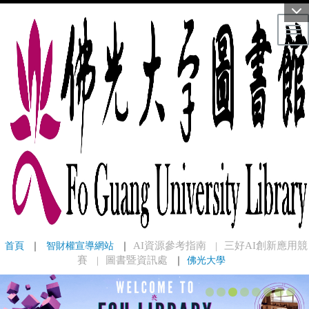
Tog
首頁
 ｜ 
智財權宣導網站
 ｜
AI資源參考指南
三好AI創新應用競
｜
賽
圖書暨資訊處
｜
佛光大學
｜