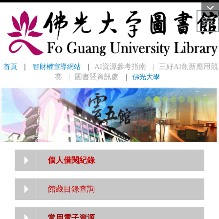
Tog
首頁
 ｜ 
智財權宣導網站
 ｜
AI資源參考指南
三好AI創新應用競
｜
賽
圖書暨資訊處
｜
佛光大學
｜
個人借閱紀錄
館藏目錄查詢
常用電子資源