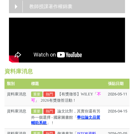
教師授課著作權錦囊
資料庫消息
類別
標題
張貼日期
資料庫消息
【有獎徵答】WILEY「
不
2026-05-11
重要
熱門
可
」 2026有獎徵答活動！
資料庫消息
論文比對，其實你還有另
2026-04-15
重要
熱門
外一個選擇 - 國家圖書館「
學位論文品質
輔助系統
」！
資料庫消息
敬邀參加「
JSTOR資料
2026-02-05
重要
熱門