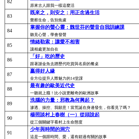
82
原來古人跟我一樣這麼活
既來之，則安之：用正念過生活
83
覺察生命，告別焦慮
掌握你的聲心靈：魏世芬的聲音自我訓練課
84
聽見心聲，學會發聲
情緒勒索：讓愛不相害
85
讓相處更加自在
「好」吃的歷史
86
跟著謝金魚去蹭歷代吃貨與名廚的餐桌
贏得好人緣
87
全方位提升人際魅力的14堂課
最有趣的歐美近代史
88
一聽就上癮！比小說更離奇的歐洲故事
洗腦的力量：邪教為何興起？
89
滲透、操控、我願意！當荒誕在身邊發生，你看見了嗎？
楊照談村上春樹（一）從頭說起
90
從三個關鍵字看村上生命態度
少年與時間的洞穴
91
這是一個跟時間、愛，還有錯過有關的故事