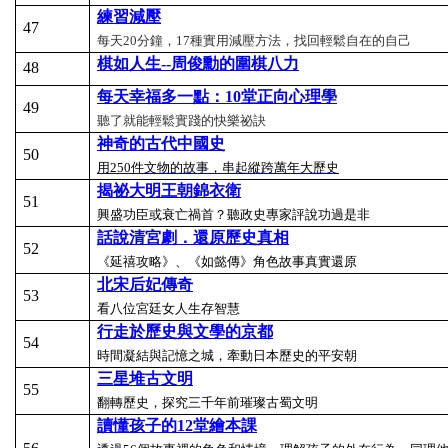
練習減壓
47
每天20分鐘，17種實用減壓方法，找回輕鬆自在的自己
棋如人生--
周俊勳的圍棋八力
48
每天幸福多一點：10
堂正向心理學
49
聽了就能輕鬆實踐的快樂祕訣
神奇的古代中國史
50
用250
件文物的故事，串起縱跨萬年大歷史
揭祕大明王朝錦衣衛
51
興盛功臣或衰亡禍首？聽政史專家評說功過是非
話說清宮劇．還原歷史真相
52
《延禧攻略》、《如懿傳》角色故事真實還原
北宋后妃傳奇
53
看八位宮廷女人生存智慧
行走於歷史與文學的京都
54
時間凝結與記憶之城，牽動日本歷史的平安朝
三星堆古文明
55
翻轉歷史，探究三千年前璀璨古蜀文明
讀懂孩子的12
堂繪本課