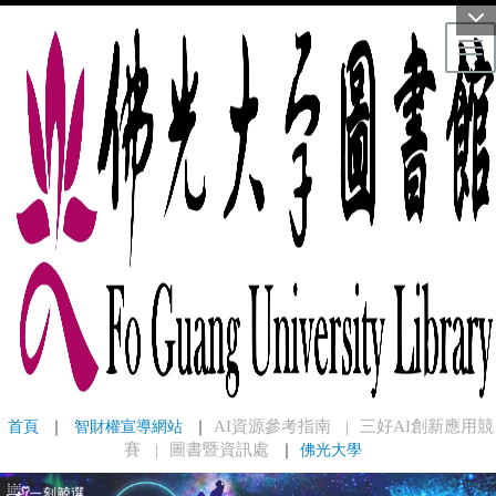
Tog
首頁
 ｜ 
智財權宣導網站
 ｜
AI資源參考指南
三好AI創新應用競
｜
賽
圖書暨資訊處
｜
佛光大學
｜