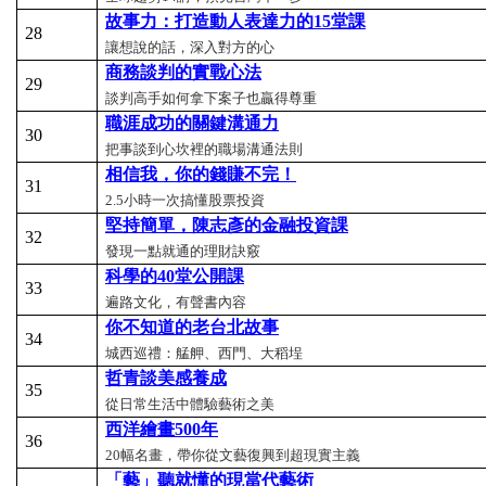
故事力：打造動人表達力的15
堂課
28
讓想說的話，深入對方的心
商務談判的實戰心法
29
談判高手如何拿下案子也贏得尊重
職涯成功的關鍵溝通力
30
把事談到心坎裡的職場溝通法則
相信我，你的錢賺不完！
31
2.5
小時一次搞懂股票投資
堅持簡單，陳志彥的金融投資課
32
發現一點就通的理財訣竅
科學的40
堂公開課
33
遍路文化，有聲書內容
你不知道的老台北故事
34
城西巡禮：艋舺、西門、大稻埕
哲青談美感養成
35
從日常生活中體驗藝術之美
西洋繪畫500
年
36
20
幅名畫，帶你從文藝復興到超現實主義
「藝」聽就懂的現當代藝術