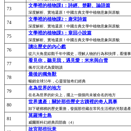
文學裡的植物課1
：詩經、楚辭、論語篇
73
深度解析、實地還原！中國古典文學中植物意象與原貌
文學裡的植物課2
：唐宋詩篇
74
深度解析、實地還原！中國古典文學中植物意象與原貌
文學裡的植物課3
：章回小說篇
75
深度解析、實地還原！中國古典文學中植物意象與原貌
讀出歷史的內心戲
76
從六大角度綜觀千年中國史，理解人物的行為和抉擇，看懂事
看見你，聽見我，遇見愛：米米與白雪
77
佩岑沉浸式為愛朗讀
最後的獨角獸
78
暢銷全球55年，心靈冒險奇幻經典
名為世界的地方
79
在名為世界的針尖上，擺上一個個尚未被命名的地方
世界遺產：關於那些歷史古蹟裡的奇人異事
80
卸下硬梆梆的歷史重擔，發掘那些藏在常民生活裡的另類遺產
莫羅博士島
81
威爾斯科幻經典四部曲（4）
故宮那些玩意