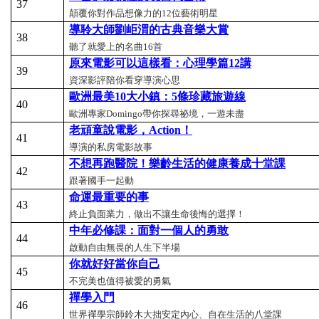
37
顛覆你對作品想像力的12位藝術明星
導聆大師劉岠渭的古典音樂大賞
38
聽了就愛上的名曲16首
原來電影可以這樣看：心理學篇12
講
39
資深影評陪你看穿導演心思
歐洲最美10
大小鎮：5
條珍藏旅遊線
40
歐洲專家Domingo帶你探尋祕境，一遊未盡
老頑童說電影，Action
！
41
導演的私房電影故事
不想再跑醫院！樂齡生活的健康養成十堂課
42
跟著國手一起動
命運最重要的事
43
終止負面業力，做出不讓生命後悔的選擇！
中年必修課：面對一個人的勇敢
44
啟動自由無畏的人生下半場
你就好好當你自己
45
不完美也值得被愛的勇氣
禪學入門
46
世界禪學宗師鈴木大拙安定內心、自在生活的八堂課