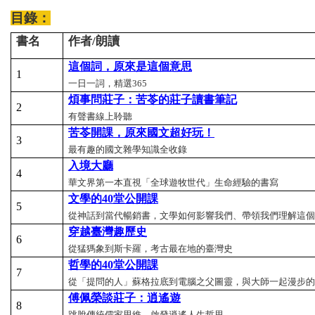
目錄：
書名
作者/朗讀
這個詞，原來是這個意思
1
一日一詞，精選365
煩事問莊子：苦苓的莊子讀書筆記
2
有聲書線上聆聽
苦苓開課，原來國文超好玩！
3
最有趣的國文雜學知識全收錄
入境大廳
4
華文界第一本直視「全球遊牧世代」生命經驗的書寫
文學的40
堂公開課
5
從神話到當代暢銷書，文學如何影響我們、帶領我們理解這個
穿越臺灣趣歷史
6
從猛獁象到斯卡羅，考古最在地的臺灣史
哲學的40
堂公開課
7
從「提問的人」蘇格拉底到電腦之父圖靈，與大師一起漫步的
傅佩榮談莊子：逍遙遊
8
跳脫傳統儒家思維，啟發逍遙人生哲思