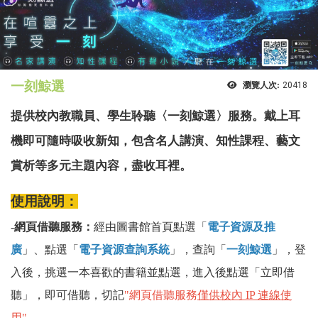
一刻鯨選
瀏覽人次:
20418
提供校內教職員、學生聆聽〈一刻鯨選〉服務。戴上耳
機即可隨時吸收新知，包含名人講演、知性課程、藝文
賞析等多元主題內容，盡收耳裡。
使用說明：
-
網頁借聽服務：
經由圖書館首頁點選「
電子資源及推
廣
」、點選「
電子資源查詢系統
」，查詢「
一刻鯨選
」，登
入後，挑選一本喜歡的書籍並點選，進入後點選「立即借
聽」，即可借聽，切記
"網頁借聽服務
僅供校內 IP 連線使
用
"
。