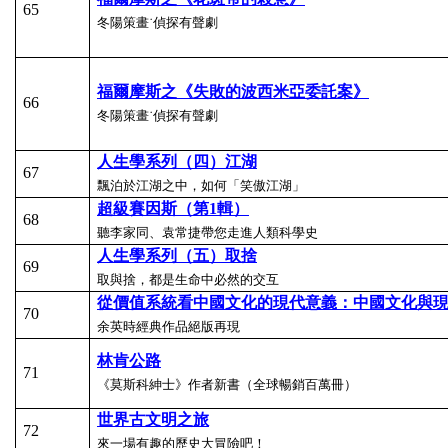
65
冬陽策畫˙偵探有聲劇
福爾摩斯之《失敗的波西米亞委託案》
66
冬陽策畫˙偵探有聲劇
人生學系列（四）江湖
67
飄泊於江湖之中，如何「笑傲江湖」
超級賽因斯（第1
輯）
68
聽李家同、袁常捷帶您走進人類科學史
人生學系列（五）取捨
69
取與捨，都是生命中必然的交互
從價值系統看中國文化的現代意義：中國文化與
70
余英時經典作品絕版再現
林肯公路
71
《莫斯科紳士》作者新書（全球暢銷百萬冊）
世界古文明之旅
72
來一場有趣的歷史大冒險吧！