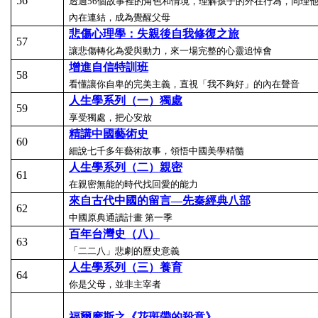
56
透過56個故事裡的角色和情境，理解孩子的外在行為，同理
內在連結，成為覺醒父母
悲傷心理學：失親後自我修復之旅
57
讓悲傷轉化為愛與動力，來一場完整的心靈追悼會
增進自信特訓班
58
看懂讓你自卑的完美主義，直視「我不夠好」的內在聲音
人生學系列（一）獨處
59
享受獨處，把心安放
精講中國藝術史
60
細說七千多年藝術故事，領悟中國美學精髓
人生學系列（二）親密
61
在親密無能的時代找回愛的能力
來自古代中國的留言—先秦經典八部
62
中國原典通讀計畫 第一季
百年台灣史（八）
63
「二二八」悲劇的歷史意義
人生學系列（三）養育
64
你是父母，並非主宰者
福爾摩斯之《花斑帶的殺意》