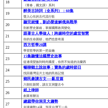
18
《青春，國文課》系列
醉美古詩詞（全系列）：60
集
19
聲入心坎的古代流行歌
聽完就懂，劉必榮速解俄烏戰爭
20
剖析歷史脈絡，掌握國際政局變化
跟著古人學做人！跨越時空的處世智慧
21
你的生命困頓，他們也曾有過
西方哲學20
講
22
學習哲學的第一把金鑰
15
集聽懂法國歷史故事
23
從邊境蠻族到時尚國度，你所不知道的法蘭西
暢聊鄉土說故事：寶島的歲時節日
24
找回臺灣這片土地的民俗記憶
鄉民趣讀古文──亂世篇
25
六朝狂新聞，讀古文洞鑒古今
紙上律師
26
創業有辦法
總裁帶你洞見大趨勢
27
全球趨勢14講，預見台灣下一步