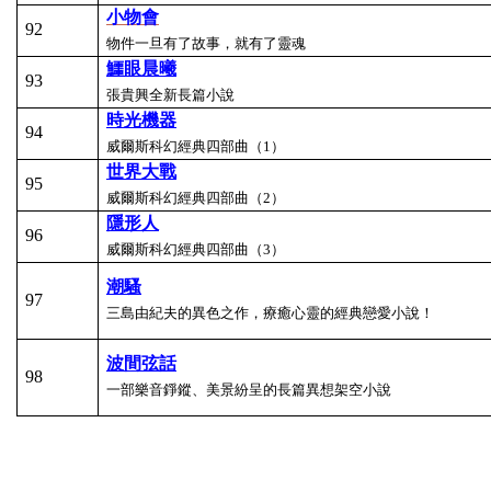
小物會
92
物件一旦有了故事，就有了靈魂
鱷眼晨曦
93
張貴興全新長篇小說
時光機器
94
威爾斯科幻經典四部曲（1）
世界大戰
95
威爾斯科幻經典四部曲（2）
隱形人
96
威爾斯科幻經典四部曲（3）
潮騷
97
三島由紀夫的異色之作，療癒心靈的經典戀愛小說！
波間弦話
98
一部樂音錚鏦、美景紛呈的長篇異想架空小說