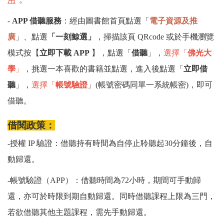
-
APP 借聽服務
：
經由圖書館首頁點選「
電子資源及推
廣
」、點選
「一刻鯨選」
，
掃描該頁 QRcode 或於手機瀏覽
模式按【
立即下載 APP
】，點選
「
借聽
」
，
選擇
「
佛光大
學
」
，挑選一本喜歡的書籍並點選，進入後點選
「
立即借
聽
」，
選擇
「
帳號驗證
」(帳號密碼同單一系統帳密)，即可
借聽
。
借閱政策：
-授權 IP 驗證：借聽持有時間為自停止聆聽起30分鐘後，自
動歸還。
-帳號驗證（APP）：借聽時間為72小時，期間可手動歸
還，亦可於時限到期自動歸還。同時借聽課程上限為三門，
若欲借聽其他主題課程，需先手動歸還。