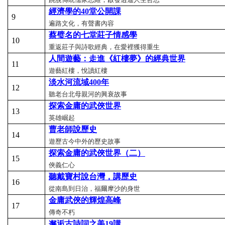
經濟學的40
堂公開課
9
遍路文化，有聲書內容
蔡璧名的七堂莊子情感學
10
重返莊子與詩歌經典，在愛裡獲得重生
人間遊藝：走進《紅樓夢》的經典世界
11
遊藝紅樓，悅讀紅樓
淡水河流域400
年
12
聽老台北母親河的興衰故事
探索金庸的武俠世界
13
英雄崛起
曹老師說歷史
14
遊歷古今中外的歷史故事
探索金庸的武俠世界（二）
15
俠義仁心
聽戴寶村說台灣，講歷史
16
從南島到日治，福爾摩沙的身世
金庸武俠的輝煌高峰
17
傳奇不朽
邂逅古詩詞之美19
講