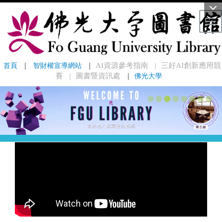
Tog
首頁
 ｜ 
智財權宣導網站
 ｜
AI資源參考指南
三好AI創新應用競
｜
賽
圖書暨資訊處
｜
佛光大學
｜