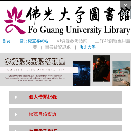
Tog
首頁
 ｜ 
智財權宣導網站
 ｜
AI資源參考指南
三好AI創新應用競
｜
賽
圖書暨資訊處
｜
佛光大學
｜
個人借閱紀錄
館藏目錄查詢