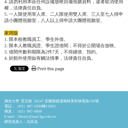
4. 請勿利用本區任何設備放映自備視聽資料，違者取消使用
權，法律責任自負。
5. 一人限使用單人席、二人限使用雙人席、三人至七人得申
請小團體視聽室，八人以上得申請大團體視聽室。
家用版
1. 限本校教職員工、學生外借。
2. 限本人教職員證、學生證借閱，不得於公開場合放映。
3. 借閱件數和期限為2件7天，不得續借、預約。
4. 於館外使用如有觸法情事，法律責任自負。
Print this page
佛光大學 雲五館 26247 宜蘭縣礁溪鄉林美村林尾路160號
電話：（03）987-1000轉11803
傳真：（03）987-4809
E-mail：library@mail.fgu.edu.tw
網頁負責人：沈高溢