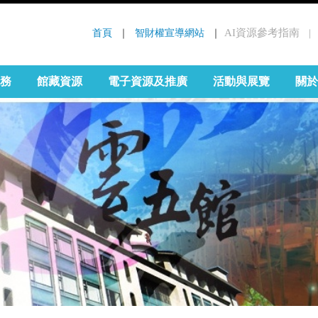
首頁
 ｜ 
智財權宣導網站
 ｜
AI資源參考指南
｜
:::
務
館藏資源
電子資源及推廣
活動與展覽
關於