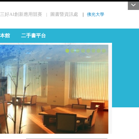
三好AI創新應用競賽
圖書暨資訊處
｜
佛光大學
｜
本館
二手書平台