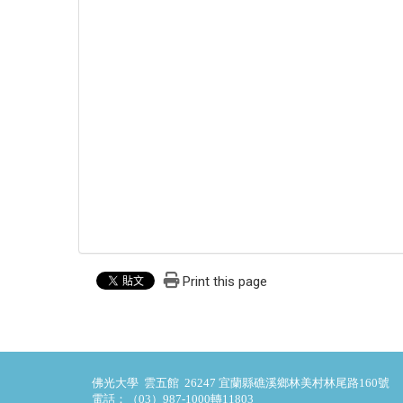
Print this page
佛光大學 雲五館 26247 宜蘭縣礁溪鄉林美村林尾路160號
電話：（03）987-1000轉11803