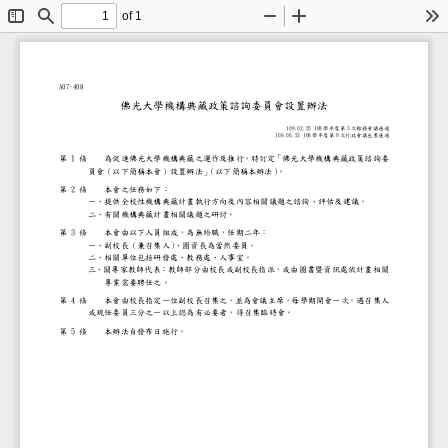
of 1
Toggle
Find
Zoom
Zoom
To
Sidebar
Out
In
A
0
7
-
408
佛光大學機構典藏政策諮詢委員會設置辦法
109.02.25 10
8
3
學年度第
次館務會議通過
109.06.23 108
9
學年度第
次行政會議包裹通過
1
第
條
為促進佛光大學機構典藏之運作及推行，特訂定「佛光大學
員會（以下簡稱本會）設置辦法」
（以下簡稱本辦法）
。
2
第
條
本會之任務如下：
一、
提供全校性機構典藏計畫執行方向及內容相關議題之諮詢、
二、
有關機構典藏計畫相關議題之研討。
3
第
條
本會由以下人員組成，為無給職，任期二年：
一、
副校長（兼召集人）
、圖資長為當然委員。
二、
相關單位包括研發處、教務處、人事室。
三、
關專家教師代表：教師部
分
由校長或副校長指派，或由圖書暨資訊處
專業需要聘任之。
4
第
條
本會由校長指定一位副校長召集之，並為會議主席，每學期
或現任委員三分之一以上認為有必要者，得召集臨時會。
5
第
條
本辦法自發布日施行。