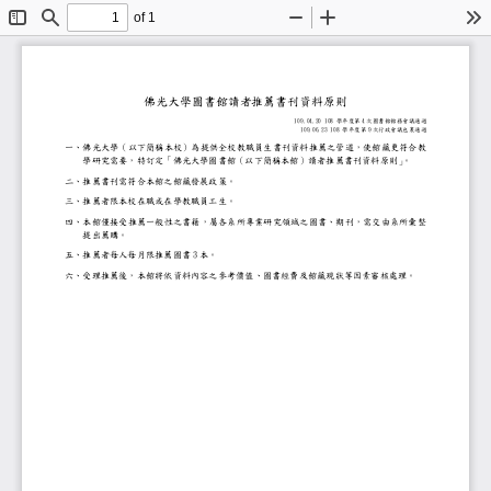
of 1
Toggle
Find
Zoom
Zoom
To
Sidebar
Out
In
佛光大學圖書館讀者推薦書刊資料原則
109.04.20 108
4
學年度第
次圖書館館務會議通過
109.06.23 108
9
學年度第
次行政會議包裹通過
一、
佛光大學（以下簡稱本校）為提供全校教職員生書刊資料推薦之
學研究需要，特訂定「佛光大學圖書館（以下簡稱本館）讀者推
。
二、
推薦書刊需符合本館之館藏發展政策
。
三、
推薦者限本校
在職或在學
教職員工生
。
四、
本館僅接受推薦一般性之書籍，屬各系所專業研究領域之圖書、
提出薦購。
3
五、
推薦者每人每月限推薦
圖書
本
。
六、
受理推薦後，本館將依資料內容之參考價值、圖書經費及館藏現