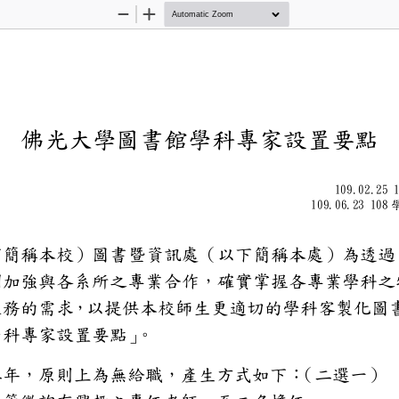
Zoom
Zoom
Out
In
佛光大學圖書館學科
109.0
109.06.
學（以下簡稱本校）圖書暨資訊處
動機制加強與各系所之專業合作
資訊服務的需求，以提供本校師生
書館學科專家設置要點」
。
家任期二年，原則上為無給職，產
（二選