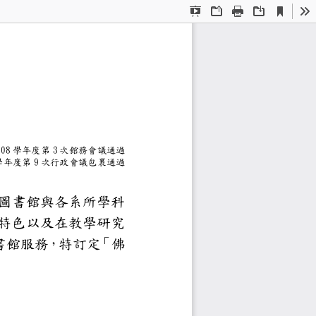
Current
Presentation
Open
Print
Download
To
View
Mode
專家設置要點
2.25 10
8
3
學年度第
次館務會議通過
23 108
9
學年度第
次行政會議包裹通過
（以下簡稱本處）為透過圖書館
，確實掌握各專業學科之特色以及
更適切的學科客製化圖書館服務，
「佛
生方式如下：
一）