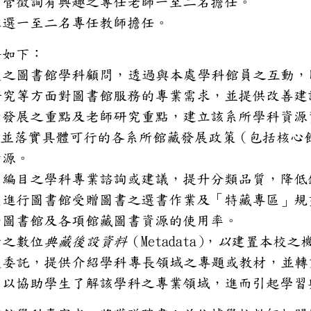
系所主管徵詢有興趣之專任老師一
系
推選一至二名專任教師擔任。
家之任務如下：
任本處之圖書館學科顧問，透過
學研究等方面對圖書館服務的專業
供系所發展之重點及老師研究重點
助建置並落實具體可行的各系所館
書資源。
供圖書編目之學科專業諮詢或建議
助本處進行圖書館受贈圖書
之選書作業及「特
助提升圖
書館
及各項
館藏
圖書資源的使用
率。
Metadata
典藏
後設資料
以
助
計之數位
（
）
，
建置本
受本處委託，提供介紹學科專長
源，以協助學生了解該學科之專業