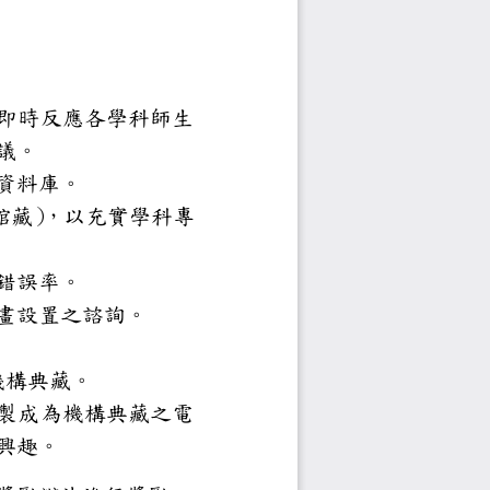
至二名擔任。
與本處學科館員之互動，即時反應
需求，並提供改善建議。
，建立該系所學科資源資料庫。
藏發展政策（包括核心館藏）
，以充實學科專
，提升分類品質，降低錯誤率。
藏專區」規畫設置之諮詢。
校之機構典藏。
領域之專題或教材，並轉製成為機
領域，進而引起學習興趣。