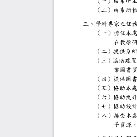
（一）由
（二）由
所
三、學科專
（一）擔
在教
（二）提
（三）協
業圖
（四）提
（五）協
（六）協
（七）協
設
（八）接
子資