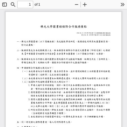
of 1
Toggle
Find
Zoom
Zoom
To
Sidebar
Out
In
佛光大學
圖書館館際合作服務
要點
106.04.11 105
學年度第
5
次圖書館館務會議通過
1
0
6
.
0
4
.
2
5
1
0
5
學
年
度
第
9
次
行
政會
議
通
過
一
、
佛光大學圖書館
（
以下簡稱本館
）
為
支援教學及研究
，
使讀者能利用其他圖書
，
特訂此
要點
。
二
、
服務對象包含
本校教職員工生
、
與本館簽有館際合作協定之圖書館
（
即特定館
）
之讀者
及
【
中華圖書資訊館際合作協會
】
各會員單位圖書館
（
以下簡稱合作館
）
之讀者
。
三
、
服務項目包含合作館之國內圖書互借及國內外文獻
，
短期交
流生
（
含研修生
、
學期交換生等
）
及樂齡大學
，
僅提供合作館國內外文獻複印服務
。
四
、
申請館際合作服務之規定如下
：
（
一
）
本校讀者向合作館借書
，
應負保管責任
，
並於借閱到期前三日將圖書
寄還郵資
（
或郵票
）
交至本館流通櫃臺
。
（
二
）
本校讀者向合作館借書未如期歸還或遺失
，
所發生之費用均由借閱人
。
（
三
）
延遲取件及逾期還書等狀況之規定如下
：
1.
申請之複印資料到館後
，
須於一個月內至本館櫃台繳款取件
；
逾期未取件付款
者
，
暫停本校借書權及館際合作申請
，
直至取件並繳清費用為止
。
2.
借閱圖書於到期日內未取件者
，
本
館得將所借圖書逕自寄回合作
，
並暫停申
請者本校借書權及館際合作申請
，
直至繳清圖書借閱及寄回郵資
。
3.
借閱之圖書逾期者
，
依合作館之逾期罰款辦法辦理
。
自逾期日起暫停其本
書權及館際合作申請
，
直至歸還圖書並繳清罰款為止
；
一學期內逾期三次
（
含
）
以上或單次逾期一個月
（
含
）
以上者
，
該學期內暫停申請館際合作
。
4.
所有的罰款及賠款一律繳至本館
，
繳交之款項除罰款之金額外
，
另加收手續費
（
含掛號郵資及匯票購置手續費
）
。
5.
本校讀者向合作館借書所發生一切費用或責任
，
不予辦理離校手續
。
五
、
同一特定館之館際借書
證
，
每人同時限借用乙張
。