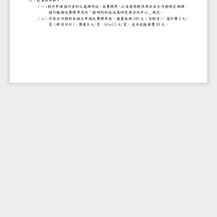
六
、
收費標準如下
：
（
一
）
對外申請國內資料之處理時效
、
收費標準
，
以及借閱期限等依各合作館
，
國外服務收費標準悉依
「
國研院科技政策研究與資訊中心
」
規定
。
（
二
）
外來合作館對本館之申請收費標準為
，
圖書每冊
100
元
（
含郵資
）
；
複印費
3
元
/
頁
（
郵資另計
）
，
傳真
8
元
/
頁
，
Ariel5
元
/
頁
，
並另收服務費
20
元
。