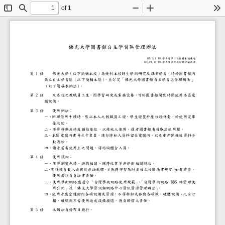
of 1
Toggle
Find
Zoom
Zoom
To
Sidebar
Out
In
佛光大學圖書館自主學習區管理辦法
105.3.1 104 學年度第 4 次館務會議通過
105.04.12 104 學年度第 9 次行政會議通過
第 1 條
佛光大學（以下簡稱本校）為便利本校師生學術研究及課業
設立自主學習區（以下簡稱本區）
，並訂定「佛光大學圖書館自主學習區管
（以下簡稱本辦法）
。
第 2 條
凡本校之教職員工生，因學習研究或業務需要，可於圖書館
腦設備。
第 3 條
使用辦法：
一、辦理借用手續時，限以本人之教職員工證、學生證置於座
後取回。
二、不得移動座椅及預佔座位，以便他人使用，違者圖書館有
三、本區電腦內建再生卡裝置，請勿將私人資料留在電腦內，
數消除。
四、讀者若有使用上之問題，得諮詢櫃台人員。
第 4 條
使用須知：
一、不得瀏覽色情、遊戲相關、賭博性質等非學術相關網站。
二
、
不得擅自載入或拷貝非法軟體
，
並應遵守智慧財產權之相關法律規定
，
如有違背，
使用者須自負法律責任。
三、使用學術網路應遵守「台灣學術網路使用規範」
、
「台灣學術網路 BBS 站管理
用公約」及「佛光大學資訊與網路中心資訊資源管理辦法」
。
四、使用者應愛護館內各項設備及資源，不得拆卸或移動各項
損、破壞與不當使用造成設備損壞，應負賠償之責任。
第 5 條
本辦法自發布日施行。