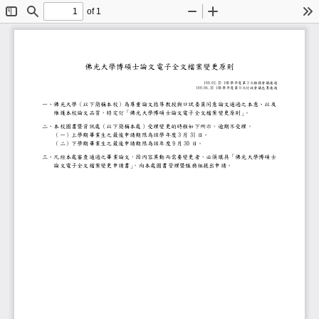
of 1
Toggle
Find
Zoom
Zoom
To
Sidebar
Out
In
佛光大學博碩士論文電子全文檔案變更原
109.02.25 10
8
3
學年度第
次館務會議通過
109.06.23 108
9
學年度第
次行政會議包裹通過
一、
佛光大學（以下簡稱
本校
）
為尊重論文指導教授與口試委員同意論文通過
維護本校論文品質，特
定
訂「佛光大學博碩士論文電子全文檔案變更原則
。
二
、
本校圖書暨資訊處（以下簡稱本處）
受理變更的時程如下所示，逾期不受理。
3
31
（一）
上學期畢業生之最後申請期限為該學年度
月
日
。
9
30
（二）下學期畢業生之最後申請期限為該年度
月
日。
三
、
凡經
本處
審查通過之畢業論文，因內容異動而需要變更者，必須填
論文電子全文檔案變更申請書」
，向本處
圖書管理暨
服務組
提出申請
。