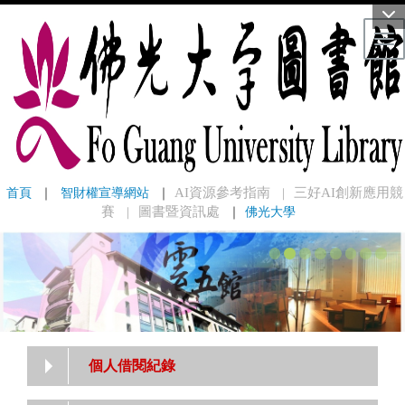
Tog
首頁
 ｜ 
智財權宣導網站
 ｜
AI資源參考指南
三好AI創新應用競
｜
賽
圖書暨資訊處
｜
佛光大學
｜
個人借閱紀錄