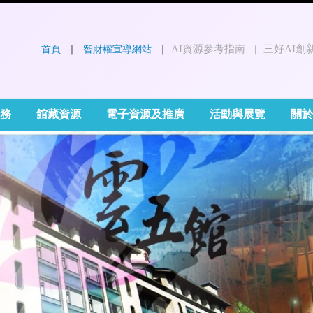
首頁
 ｜ 
智財權宣導網站
 ｜
AI資源參考指南
三好AI創
｜
:::
務
館藏資源
電子資源及推廣
活動與展覽
關於