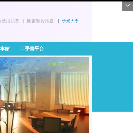
新應用競賽
圖書暨資訊處
｜
佛光大學
｜
本館
二手書平台