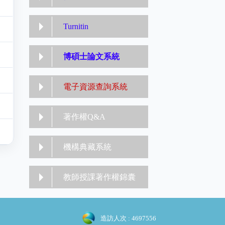
Turnitin
博碩士論文系統
電子資源查詢系統
著作權Q&A
機構典藏系統
教師授課著作權錦囊
造訪人次 : 4697556