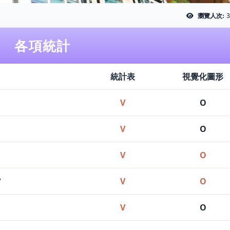
3
瀏覽人次:
各項統計
統計表
視覺化圖形
V
O
V
O
V
O
館
V
O
V
O