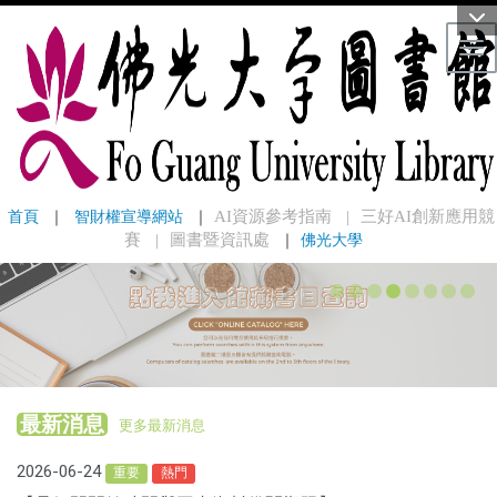
Tog
首頁
 ｜ 
智財權宣導網站
 ｜
AI資源參考指南
三好AI創新應用競
｜
賽
圖書暨資訊處
｜
佛光大學
｜
最新消息
更多最新消息
2026-06-24
重要
熱門