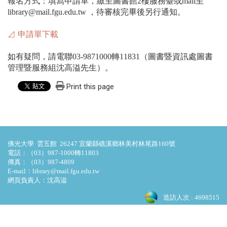
報名方式：填寫申請單，繳至圖書館2樓服務臺或mail至
library@mail.fgu.edu.tw ，待審核完畢後另行通知。
⊿ 申請單下載
如有疑問，請電聯03-9871000轉11831（圖書暨資訊處圖書
管理暨服務組沈高溢先生）。
Print this page
佛光大學 雲五館 26247 宜蘭縣礁溪鄉林美村林尾路160號
電話：（03）987-1000轉11803
傳真：（03）987-4809
E-mail：library@mail.fgu.edu.tw
網頁負責人：沈高溢
造訪人次 : 4698515
最後更新日期 :
2026-07-31 00:00