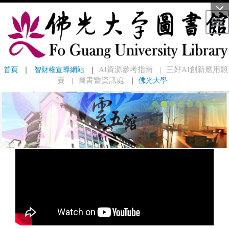
Tog
首頁
 ｜ 
智財權宣導網站
 ｜
AI資源參考指南
三好AI創新應用競
｜
賽
圖書暨資訊處
｜
佛光大學
｜