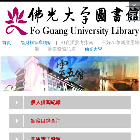
Tog
首頁
 ｜ 
智財權宣導網站
 ｜
AI資源參考指南
三好AI創新應用競
｜
賽
圖書暨資訊處
｜
佛光大學
｜
個人借閱紀錄
館藏目錄查詢
常用電子資源