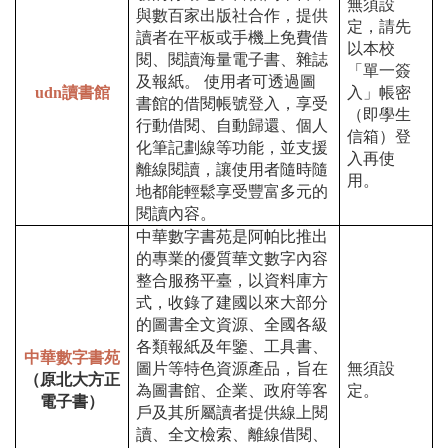
無須設
與數百家出版社合作，提供
定，請先
讀者在平板或手機上免費借
以本校
閱、閱讀海量電子書、雜誌
「單一簽
及報紙。 使用者可透過圖
udn讀書館
入」帳密
書館的借閱帳號登入，享受
（即學生
行動借閱、自動歸還、個人
信箱）登
化筆記劃線等功能，並支援
入再使
離線閱讀，讓使用者隨時隨
用。
地都能輕鬆享受豐富多元的
閱讀內容。
中華數字書苑是阿帕比推出
的專業的優質華文數字內容
整合服務平臺，以資料庫方
式，收錄了建國以來大部分
的圖書全文資源、全國各級
各類報紙及年鑒、工具書、
中華數字書苑
圖片等特色資源產品，旨在
無須設
（原北大方正
為圖書館、企業、政府等客
定。
電子書）
戶及其所屬讀者提供線上閱
讀、全文檢索、離線借閱、