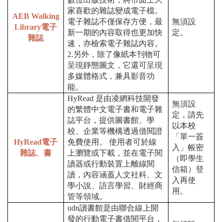
家喜歡的雜誌變成電子檔。
AEB Walking
電子雜誌不僅保存方便，最
無須設
Library電子
新一期的內容取得也更加快
定。
雜誌
速，亦檢索電子雜誌內容。
2.另外，除了像紙本刊物可
呈現靜態圖文，它還可呈現
多媒體格式，兼具影音功
能。
HyRead 是由凌網科技開發
無須設
的繁體中文電子書和電子雜
定，請先
誌平台，提供圖書館、學
以本校
校、企業等機構透過借閱證
「單一簽
HyRead電子
免費使用。 使用者可於線
入」帳密
雜誌、書
上瀏覽或下載，並在電子閱
（即學生
讀器或行動裝置上離線閱
信箱）登
讀，內容涵蓋人文社科、文
入再使
學小說、語言學習、財經商
用。
管等領域。
udn讀書館是由聯合線上開
發的行動電子書借閱平台，