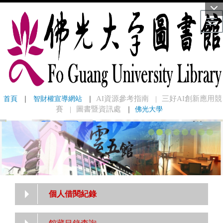
Tog
首頁
 ｜ 
智財權宣導網站
 ｜
AI資源參考指南
三好AI創新應用競
｜
賽
圖書暨資訊處
｜
佛光大學
｜
個人借閱紀錄