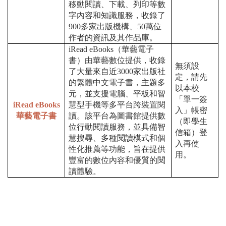
移動閱讀、下載、列印等數
字內容和知識服務，收錄了
900多家出版機構、50萬位
作者的資訊及其作品庫。
iRead eBooks（華藝電子
書）由華藝數位提供，收錄
無須設
了大量來自近3000家出版社
定，請先
的繁體中文電子書，主題多
以本校
元，並支援電腦、平板和智
「單一簽
iRead eBooks
慧型手機等多平台跨裝置閱
入」帳密
華藝電子書
讀。該平台為圖書館提供數
（即學生
位行動閱讀服務，並具備智
信箱）登
慧搜尋、多種閱讀模式和個
入再使
性化推薦等功能，旨在提供
用。
豐富的數位內容和優質的閱
讀體驗。