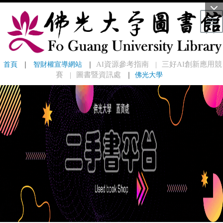
Tog
首頁
 ｜ 
智財權宣導網站
 ｜
AI資源參考指南
三好AI創新應用競
｜
賽
圖書暨資訊處
｜
佛光大學
｜