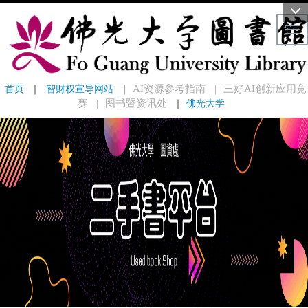
Tog
首页
 ｜ 
智财权宣导网站
 ｜
AI资源参考指南
三好AI创新应用竞
｜
赛
图书暨资讯处
｜
佛光大学
｜