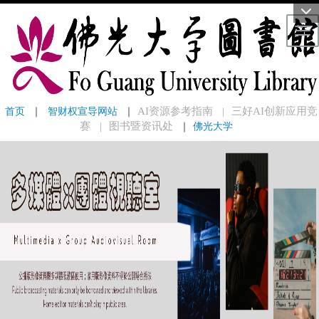
Tog
首页
 ｜ 
智财权宣导网站
 ｜
AI资源参考指南
三好AI创新应用竞
｜
赛
图书暨资讯处
｜
佛光大学
｜