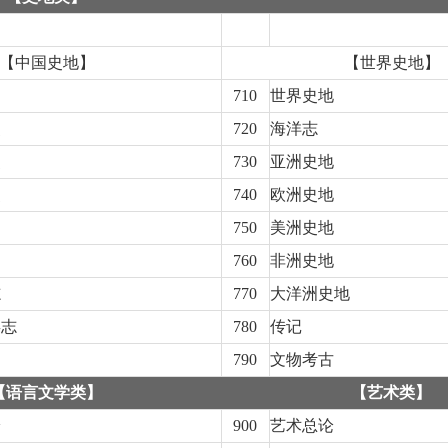
【中国史地】
【世界史地】
710
世界史地
史
720
海洋志
史
730
亚洲史地
史
740
欧洲史地
750
美洲史地
760
非洲史地
志
770
大洋洲史地
类志
780
传记
790
文物考古
【语言文学类】
【艺术类】
论
900
艺术总论