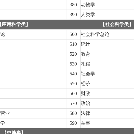
380
动物学
信
390
人类学
【应用科学类】
【社会科学类】
总论
500
社会科学总论
510
统计
520
教育
530
礼俗
540
社会学
550
经济
560
财政
570
政治
种营业
580
法律
营学
590
军事
【史地类】