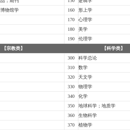
版品；期刊
150
逻辑学
；博物馆学
160
形上学
170
心理学
180
美学
190
伦理学
【宗教类】
【科学类】
300
科学总论
310
数学
320
天文学
330
物理学
340
化学
350
地球科学；地质学
360
生物科学
370
植物学