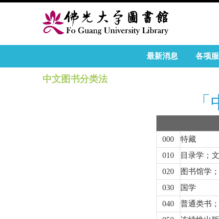
最新消息
各项服
中文图书分类法
「
000
特藏
010
目录学；
020
图书馆学
030
国学
040
普通类书