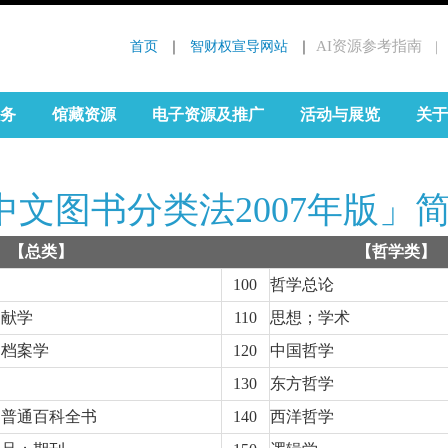
首页
 ｜ 
智财权宣导网站
 ｜
AI资源参考指南
｜
:::
务
馆藏资源
电子资源及推广
活动与展览
关于
中文图书分类法2007年版」
【
总类】
【哲学类】
100
哲学总论
文献学
110
思想；学术
；档案学
120
中国哲学
130
东方哲学
；普通百科全书
140
西洋哲学