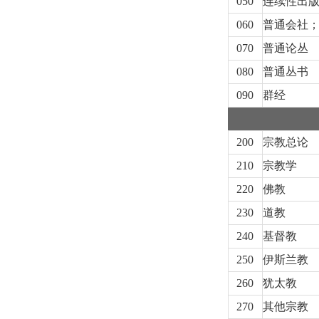
050
连续性出
060
普通会社
070
普通论丛
080
普通丛书
090
群经
200
宗教总论
210
宗教学
220
佛教
230
道教
240
基督教
250
伊斯兰教
260
犹太教
270
其他宗教