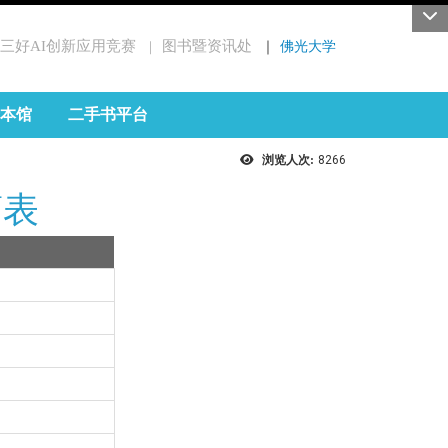
三好AI创新应用竞赛
图书暨资讯处
｜
佛光大学
｜
本馆
二手书平台
浏览人次:
8266
简表