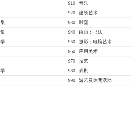
910
音乐
920
建筑艺术
总集
930
雕塑
别集
940
绘画；书法
文学
950
摄影；电脑艺术
960
应用美术
970
技艺
文学
980
戏剧
990
游艺及休閒活动