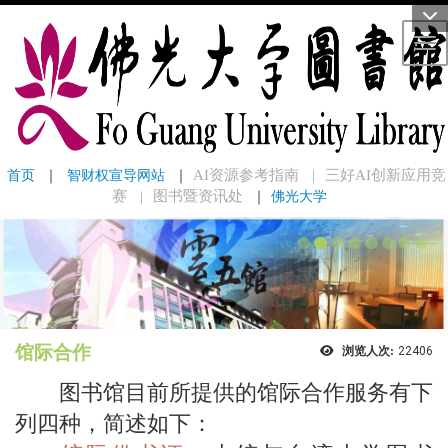
Tog
首页
 ｜ 
智财权宣导网站
 ｜
AI资源参考指南
三好AI创新应用竞
｜
赛
图书暨资讯处
｜
佛光大学
｜
馆际合作
浏览人次:
22406
图书馆目前所提供的馆际合作服务有下
列四种，简述如下：