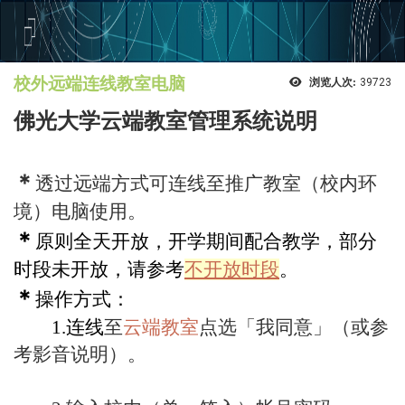
校外远端连线教室电脑
浏览人次:
39723
佛光大学云端教室管理系统说明
＊
透过远端方式可连线至推广教室（校内环
境）电脑使用。
＊
原则全天开放，开学期间配合教学，部分
时段未开放，请参考
不开放时段
。
＊
操作方式：
1.连线
至
云端教室
点选「我同意」（或参
考影音说明）。