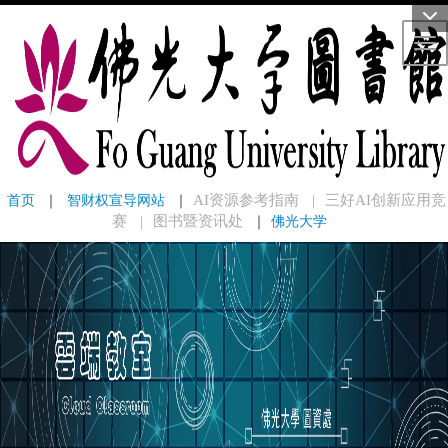
Tog
首页
 ｜ 
智财权宣导网站
 ｜
AI资源参考指南
三好AI创新应用竞
｜
赛
图书暨资讯处
｜
佛光大学
｜