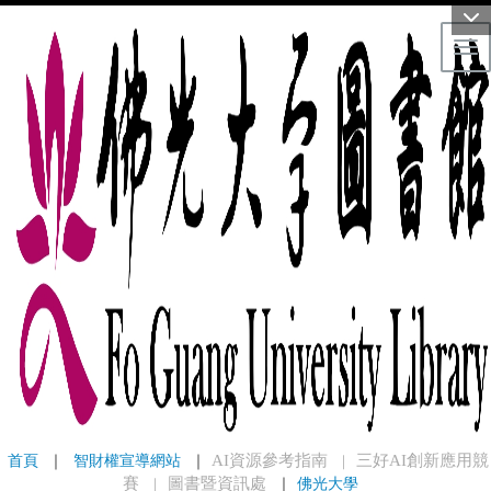
Tog
首頁
 ｜ 
智財權宣導網站
 ｜
AI資源參考指南
三好AI創新應用競
｜
賽
圖書暨資訊處
｜
佛光大學
｜