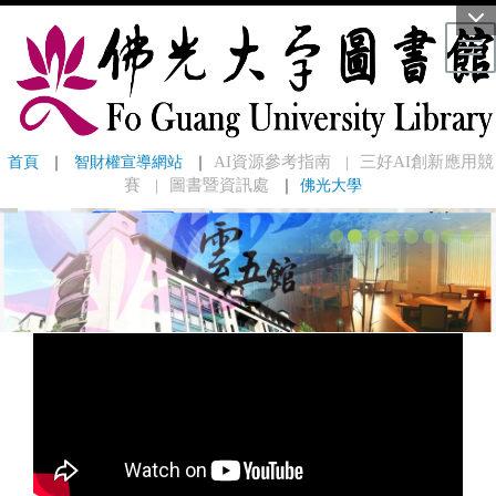
Tog
首頁
 ｜ 
智財權宣導網站
 ｜
AI資源參考指南
三好AI創新應用競
｜
賽
圖書暨資訊處
｜
佛光大學
｜