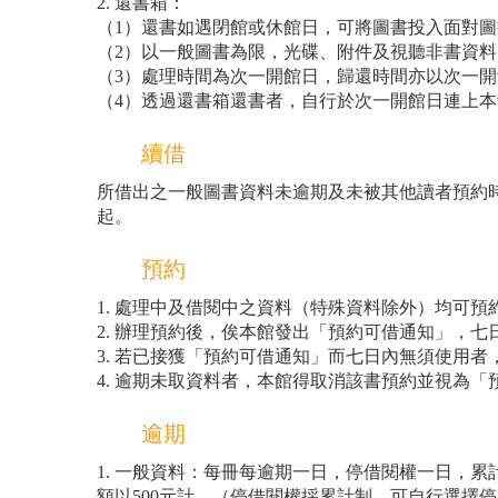
2. 還書箱：
（1）還書如遇閉館或休館日，可將圖書投入面對
（2）以一般圖書為限，光碟、附件及視聽非書資
（3）處理時間為次一開館日，歸還時間亦以次一
（4）透過還書箱還書者，自行於次一開館日連上
續借
所借出之一般圖書資料未逾期及未被其他讀者預約
起。
預約
1. 處理中及借閱中之資料（特殊資料除外）均可預
2. 辦理預約後，俟本館發出「預約可借通知」，
3. 若已接獲「預約可借通知」而七日內無須使用
4. 逾期未取資料者，本館得取消該書預約並視為
逾期
1. 一般資料：每冊每逾期一日，停借閱權一日，
額以500元計。（停借閱權採累計制，可自行選擇