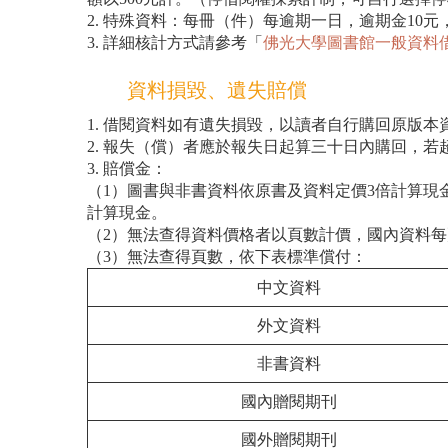
2. 特殊資料：每冊（件）每逾期一日，逾期金10元
3. 詳細核計方式請參考「
佛光大學圖書館一般資料
資料損毀、遺失賠償
1. 借閱資料如有遺失損毀，以讀者自行購回原版
2. 報失（償）者應於報失日起算三十日內購回，
3. 賠償金：
（1）圖書與非書資料依原書及資料定價3倍計算現
計算現金。
（2）無法查得資料價格者以頁數計價，國內資料每
（3）無法查得頁數，依下表標準償付：
中文資料
外文資料
非書資料
國內贈閱期刊
國外贈閱期刊