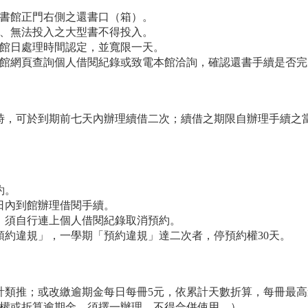
圖書館正門右側之還書口（箱）。
料、無法投入之大型書不得投入。
開館日處理時間認定，並寬限一天。
本館網頁查詢個人借閱紀錄或致電本館洽詢，確認還書手續是否完
時，可於到期前七天內辦理續借二次；續借之期限自辦理手續之
約。
七日內到館辦理借閱手續。
者，須自行連上個人借閱紀錄取消預約。
「預約違規」，一學期「預約違規」達二次者，停預約權30天。
累計類推；或改繳逾期金每日每冊5元，依累計天數折算，每冊最
停權或折算逾期金，須擇一辦理，不得合併使用。）