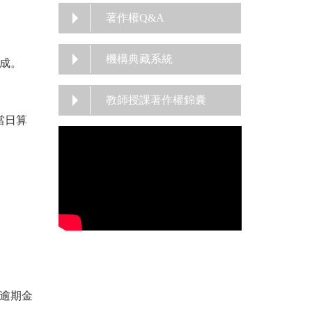
著作權Q&A
機構典藏系統
成。
教師授課著作權錦囊
當日算
高逾期金