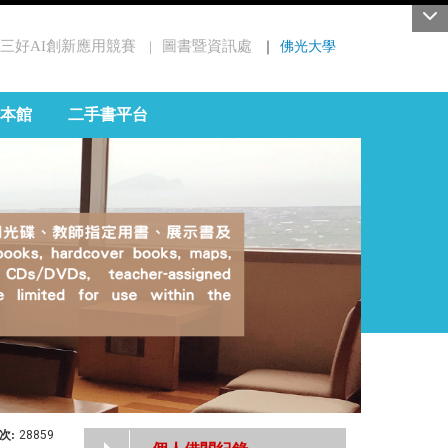
三好AI創新應用競賽
圖書暨資訊處
｜
佛光大學
｜
本館
二手書平台
次:
28859