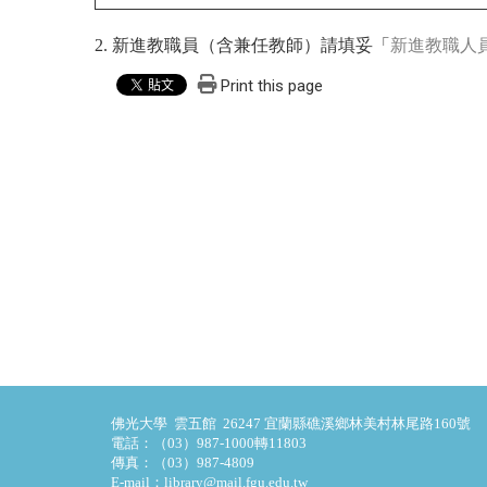
2. 新進教職員（含兼任教師）請填妥「
新進教職人
Print this page
佛光大學 雲五館 26247 宜蘭縣礁溪鄉林美村林尾路160號
電話：（03）987-1000轉11803
傳真：（03）987-4809
E-mail：library@mail.fgu.edu.tw