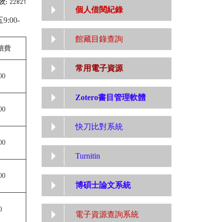
次:
22821
個人借閱紀錄
00-
館藏目錄查詢
續費
常用電子資源
00
Zotero書目管理軟體
00
快刀比對系統
00
Turnitin
00
博碩士論文系統
0
電子資源查詢系統