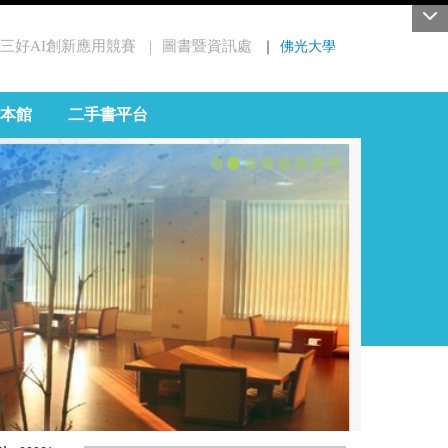
三好AI創新應用競賽
圖書暨資訊處
｜
佛光大學
｜
本館
二手書平台