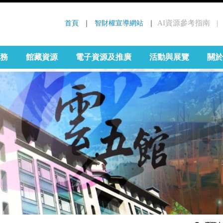
首頁
 ｜ 
智財權宣導網站
 ｜
AI資源參考指南
｜
:::
務
館藏資源
電子資源及推廣
活動與展覽
關於