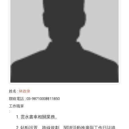
姓名
:
林政偉
聯絡電話
: 03-9871000轉11850
工作職掌
:
雲水書車相關業務。
站點設置、路線規劃
、閱讀活動推廣
與
工作日誌填