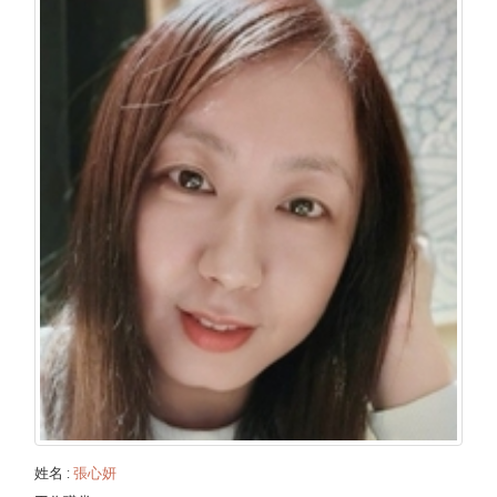
姓名
:
張心妍