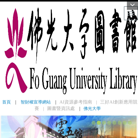
Tog
首頁
 ｜ 
智財權宣導網站
 ｜
AI資源參考指南
三好AI創新應用競
｜
賽
圖書暨資訊處
｜
佛光大學
｜