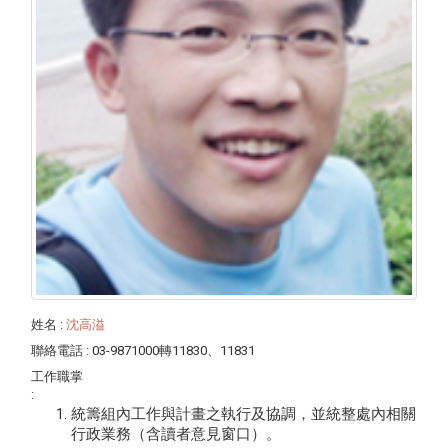
姓名
:
沈高溢
聯絡電話
: 03-9871000轉11830、11831
工作職掌
:
統籌組內工作與計畫之執行及協調，並統整處內相關
行政業務（含讀者意見窗口）。