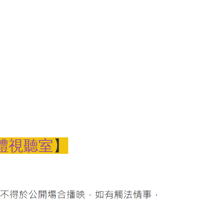
體視聽室
】