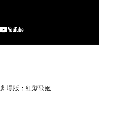
王劇場版：紅髮歌姬