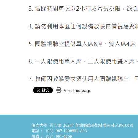
Print this page
佛光大學 雲五館 26247 宜蘭縣礁溪鄉林美村林尾路160號
電話：（03）987-1000轉11803
傳真：（03）987-4809