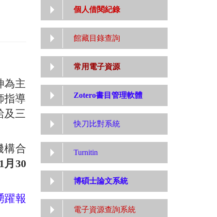
個人借閱紀錄
館藏目錄查詢
常用電子資源
神為主
Zotero書目管理軟體
師指導
給及三
快刀比對系統
機構合
Turnitin
1月30
博碩士論文系統
踴躍報
電子資源查詢系統