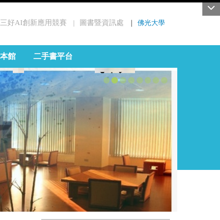
三好AI創新應用競賽
圖書暨資訊處
｜
佛光大學
｜
本館
二手書平台