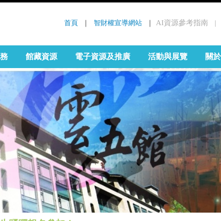
首頁
 ｜ 
智財權宣導網站
 ｜
AI資源參考指南
｜
:::
務
館藏資源
電子資源及推廣
活動與展覽
關於