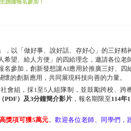
生踴躍報名參加！
」，以「做好事、說好話、存好心」的三好精
人希望、給人方便」的四給理念，邀請各位老
報名參加，創新發想讓AI應用於推廣三好、四
關懷的創新應用，共同展現科技向善的力量。
會組，採1至5人組隊制，並鼓勵跨校、跨
（PDF）
及
3分鐘簡介影片
，報名期限至
114年1
高獎項可獲5萬元
。
歡迎
各位老師、同學們，