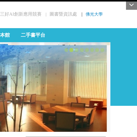
三好AI創新應用競賽
圖書暨資訊處
｜
佛光大學
｜
本館
二手書平台