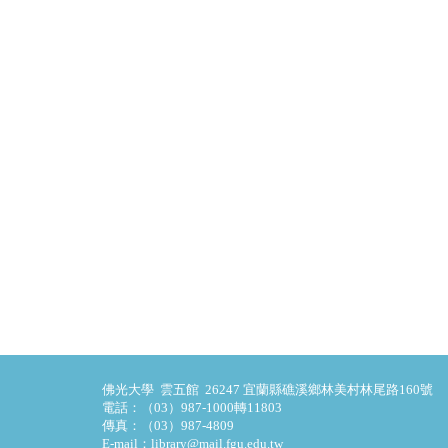
佛光大學 雲五館 26247 宜蘭縣礁溪鄉林美村林尾路160號
電話：（03）987-1000轉11803
傳真：（03）987-4809
E-mail：library@mail.fgu.edu.tw