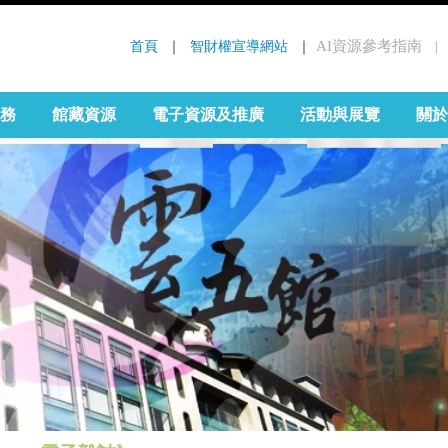
首頁
 ｜ 
智財權宣導網站
 ｜
AI資源參考指南
｜
:::
務
館藏資源
電子資源及推廣
活動與展覽
關於