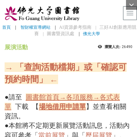
Tog
首頁
 ｜ 
智財權宣導網站
 ｜
AI資源參考指南
三好AI創新應用競
｜
賽
圖書暨資訊處
｜
佛光大學
｜
展演活動
瀏覽人次:
26490
→ 「查詢活動檔期」或「確認可
預約時間」 ←
●請至
圖書館首頁→各項服務→各式表
單
下載 【
場地借用申請單
】並查看相關
資訊。
●本館將不定期更新展覽活動訊息，活動內
容可參考「
當前展覽
」與「
歷屆展覽
」。