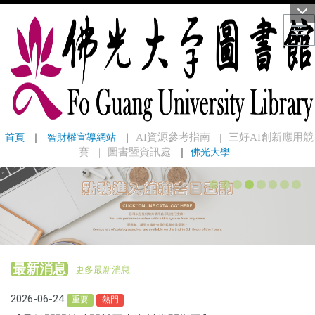
Tog
首頁
 ｜ 
智財權宣導網站
 ｜
AI資源參考指南
三好AI創新應用競
｜
賽
圖書暨資訊處
｜
佛光大學
｜
最新消息
更多最新消息
2026-06-24
重要
熱門