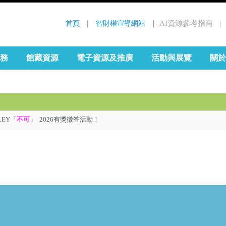
首頁
 ｜ 
智財權宣導網站
 ｜
AI資源參考指南
｜
:::
務
館藏資源
電子資源及推廣
活動與展覽
關於
EY「
不可
」 2026有獎徵答活動！