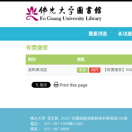
最新消息
各項服
有獎徵答
類別
標題
資料庫消息
【有獎徵答】WIL
重要
熱門
Print this page
佛光大學 雲五館 26247 宜蘭縣礁溪鄉林美村林尾路160號
電話：（03）987-1000轉11803
傳真：（03）987-4809