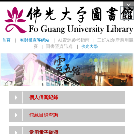
Tog
首頁
 ｜ 
智財權宣導網站
 ｜
AI資源參考指南
三好AI創新應用競
｜
賽
圖書暨資訊處
｜
佛光大學
｜
個人借閱紀錄
館藏目錄查詢
常用電子資源