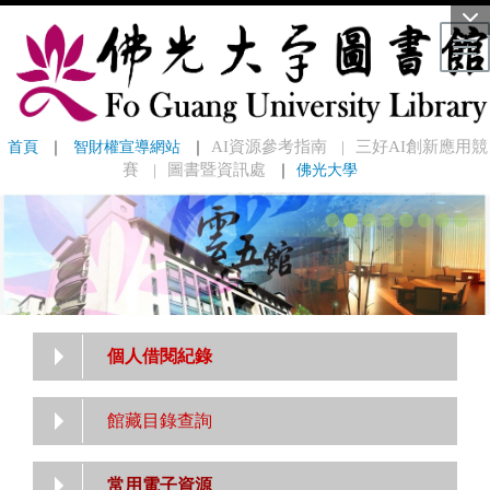
Tog
首頁
 ｜ 
智財權宣導網站
 ｜
AI資源參考指南
三好AI創新應用競
｜
賽
圖書暨資訊處
｜
佛光大學
｜
個人借閱紀錄
館藏目錄查詢
常用電子資源