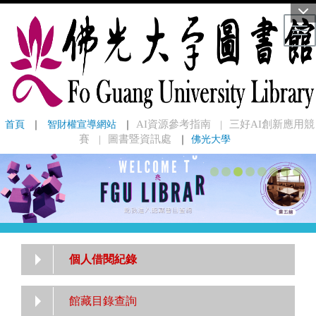
Tog
首頁
 ｜ 
智財權宣導網站
 ｜
AI資源參考指南
三好AI創新應用競
｜
賽
圖書暨資訊處
｜
佛光大學
｜
個人借閱紀錄
館藏目錄查詢