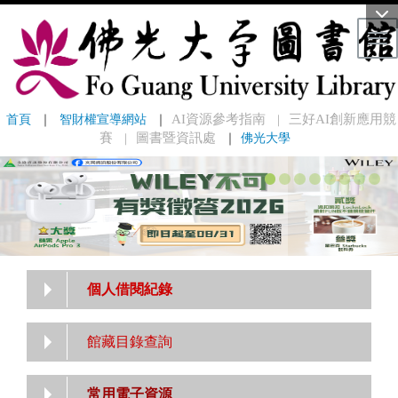
Tog
首頁
 ｜ 
智財權宣導網站
 ｜
AI資源參考指南
三好AI創新應用競
｜
賽
圖書暨資訊處
｜
佛光大學
｜
個人借閱紀錄
館藏目錄查詢
常用電子資源