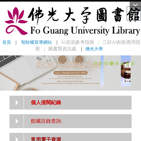
Tog
首頁
 ｜ 
智財權宣導網站
 ｜
AI資源參考指南
三好AI創新應用競
｜
賽
圖書暨資訊處
｜
佛光大學
｜
個人借閱紀錄
館藏目錄查詢
常用電子資源