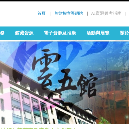
首頁
 ｜ 
智財權宣導網站
 ｜
AI資源參考指南
｜
:::
務
館藏資源
電子資源及推廣
活動與展覽
關於