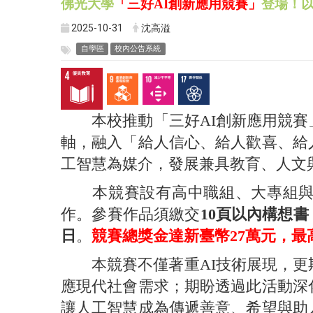
佛光大學
「三好AI創新應用競賽」
登場！
2025-10-31
沈高溢
自學區
校內公告系統
本校推動「三好AI創新應用競賽
軸，融入「給人信心、給人歡喜、給
工智慧為媒介，發展兼具教育、人文
本競賽設有高中職組、大專組與社
作。參賽作品須繳交
10頁以內構想書
日
。
競賽總獎金達
新臺幣27萬元
，最
本競賽不僅著重AI技術展現，更期
應現代社會需求；期盼透過此活動深
讓人工智慧成為傳遞善意、希望與助