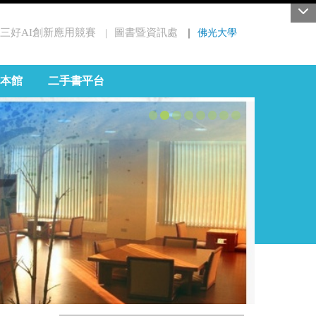
三好AI創新應用競賽
圖書暨資訊處
｜
佛光大學
｜
本館
二手書平台