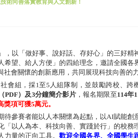
以技術向善落實教育與人文創新！
」，以「做好事、說好話、存好心」的三好精
人希望、給人方便」的四給理念，邀請全國各
與社會關懷的創新應用，共同展現科技向善的
會組，採1至5人組隊制，並鼓勵跨校、跨
（PDF）
及
3分鐘簡介影片
，報名期限至
114年1
高獎項可獲
5萬元
。
待參賽者能以人本關懷為起點，以AI賦能創
化「以人為本、科技向善、實踐於行」的校務
人力量的正向工具。
歡迎全國各界、全國學生