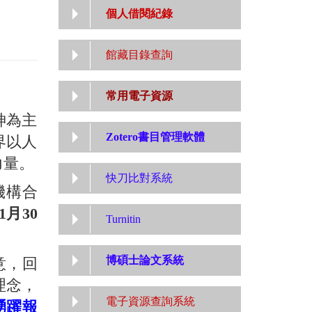
個人借閱紀錄
館藏目錄查詢
常用電子資源
神為主
Zotero書目管理軟體
界以人
力量。
快刀比對系統
機構合
1月30
Turnitin
博碩士論文系統
意，回
理念，
電子資源查詢系統
踴躍報