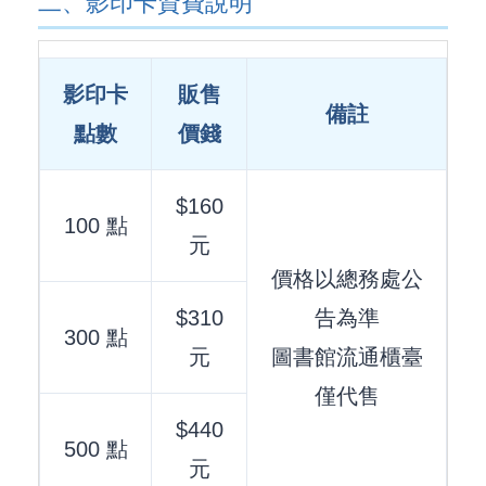
二、影印卡資費說明
影印卡
販售
備註
點數
價錢
$160
100 點
元
價格以總務處公
$310
告為準
300 點
元
圖書館流通櫃臺
僅代售
$440
500 點
元