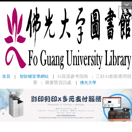
Tog
首頁
 ｜ 
智財權宣導網站
 ｜
AI資源參考指南
三好AI創新應用競
｜
賽
圖書暨資訊處
｜
佛光大學
｜