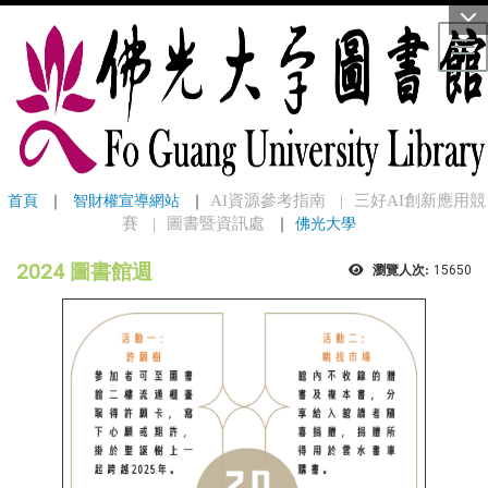
Tog
首頁
 ｜ 
智財權宣導網站
 ｜
AI資源參考指南
三好AI創新應用競
｜
賽
圖書暨資訊處
｜
佛光大學
｜
2024 圖書館週
瀏覽人次:
15650