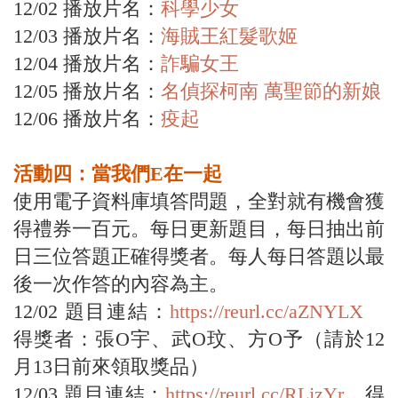
12/02 播放片名：
科學少女
12/03 播放片名：
海賊王紅髮歌姬
12/04 播放片名：
詐騙女王
12/05 播放片名：
名偵探柯南 萬聖節的新娘
12/06 播放片名：
疫起
活動四：當我們E在一起
使用電子資料庫填答問題，全對就有機會獲
得禮券一百元。每日更新題目，每日抽出前
日三位答題正確得獎者。每人每日答題以最
後一次作答的內容為主。
12/02 題目連結：
https://reurl.cc/aZNYLX
得獎者：張O宇、武O玟、方O予（請於12
月13日前來領取獎品）
12/03 題目連結：
https://reurl.cc/RLjzYr
得