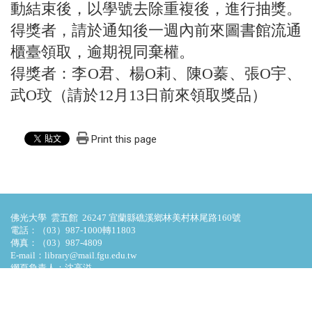
動結束後，以學號去除重複後，進行抽獎。
得獎者，請於通知後一週內前來圖書館流通
櫃臺領取，逾期視同棄權。
得獎者：李O君、楊O莉、陳O蓁、張O宇、
武O玟（請於12月13日前來領取獎品）
Print this page
佛光大學 雲五館 26247 宜蘭縣礁溪鄉林美村林尾路160號
電話：（03）987-1000轉11803
傳真：（03）987-4809
E-mail：library@mail.fgu.edu.tw
網頁負責人：沈高溢
造訪人次 : 4695135
最後更新日期 :
2026-07-31 00:00