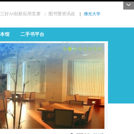
三好AI创新应用竞赛
图书暨资讯处
｜
佛光大学
｜
本馆
二手书平台