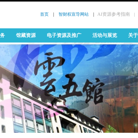
首页
 ｜ 
智财权宣导网站
 ｜
AI资源参考指南
｜
:::
务
馆藏资源
电子资源及推广
活动与展览
关于