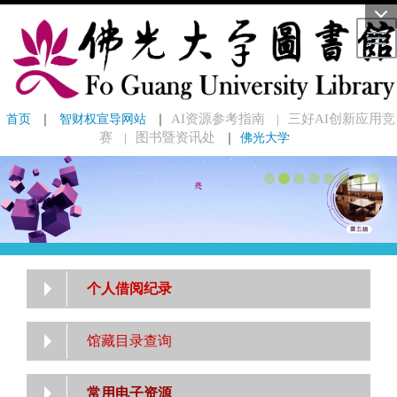
Tog
首页
 ｜ 
智财权宣导网站
 ｜
AI资源参考指南
三好AI创新应用竞
｜
赛
图书暨资讯处
｜
佛光大学
｜
个人借阅纪录
馆藏目录查询
常用电子资源