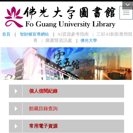
Tog
首頁
 ｜ 
智財權宣導網站
 ｜
AI資源參考指南
三好AI創新應用競
｜
賽
圖書暨資訊處
｜
佛光大學
｜
個人借閱紀錄
館藏目錄查詢
常用電子資源