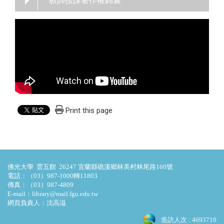
教師授課著作權錦囊
Print this page
佛光大學 雲五館 26247 宜蘭縣礁溪鄉林美村林尾路160號
電話：（03）987-1000轉11803
傳真：（03）987-4809
E-mail：library@mail.fgu.edu.tw
網頁負責人：沈高溢
造訪人次 : 4693710