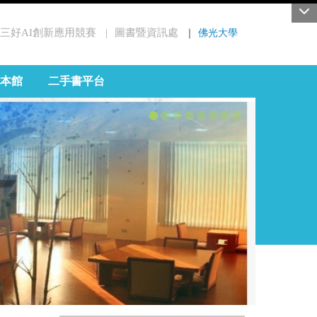
三好AI創新應用競賽
圖書暨資訊處
｜
佛光大學
｜
本館
二手書平台