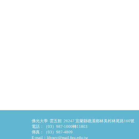
佛光大學 雲五館 26247 宜蘭縣礁溪鄉林美村林尾路160號
電話：（03）987-1000轉11803
傳真：（03）987-4809
E-mail：library@mail.fgu.edu.tw