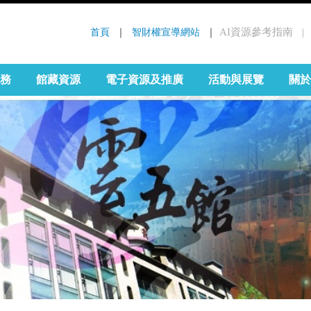
首頁
 ｜ 
智財權宣導網站
 ｜
AI資源參考指南
｜
:::
務
館藏資源
電子資源及推廣
活動與展覽
關於