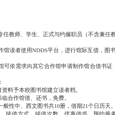
专任教师、学生、正式与约僱职员（不含兼任
馆读者使用NDDS平台，进行馆际互借，图书
馆可依需求向其它合作馆申请制作馆合借书证
：
读者资料予本校图书馆建立读者档。
亲临合作馆借、还书，免费。
般性中、西文图书共10册，借期21个日历天
限、续借方式、续借次数、优惠借书、预约服