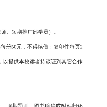
教师、短期推广部学员）。
每册50元，不得续借；复印件每页2
，以提供本校读者持该证到其它合作
。
务、逾期罚则、图书赔偿或附件归还