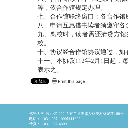
等，依合作馆规定办理。
七、合作馆联络窗口：各合作馆
八、申请互惠借书读者须遵守各
九、离校时，读者需还清贷方馆
校。
十、协议经合作馆协议通过，如
十一、本协议112年2月1日起
表示之。
Print this page
佛光大学 云五馆 26247 宜兰县礁溪乡林美村林尾路160号
电话：（03）987-1000转11803
传真：（03）987-4809