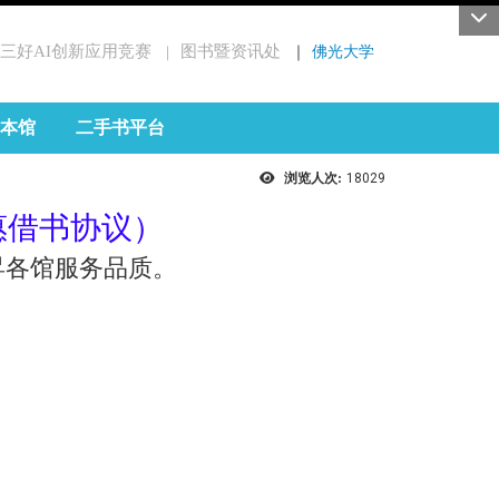
三好AI创新应用竞赛
图书暨资讯处
｜
佛光大学
｜
本馆
二手书平台
浏览人次:
18029
惠借书协议）
昇各馆服务品质。