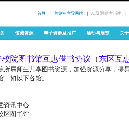
首页
 ｜ 
智财权宣导网站
 ｜
AI资源参考指南
｜
:::
务
馆藏资源
电子资源及推广
活动与展览
关于
专校院图书馆互惠借书协议（东区互
院所属师生共享图书资源，加强资源分享，提
馆，如以下各馆。
暨资讯中心
校区图书馆