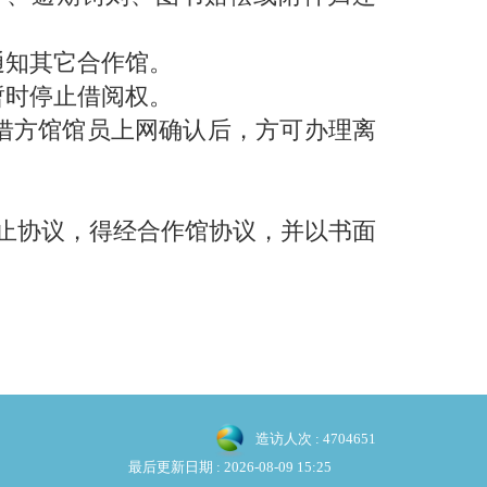
通知其它合作馆。
暂时停止借阅权。
借方馆馆员上网确认后，方可办理离
终止协议，得经合作馆协议，并以书面
造访人次 : 4704651
最后更新日期 :
2026-08-09 15:25