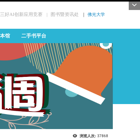
三好AI创新应用竞赛
图书暨资讯处
｜
佛光大学
｜
本馆
二手书平台
浏览人次:
37868