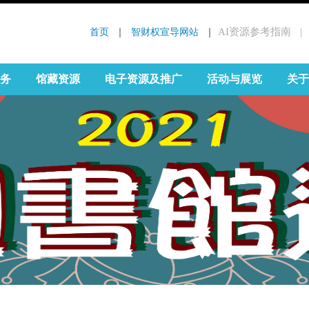
首页
 ｜ 
智财权宣导网站
 ｜
AI资源参考指南
｜
:::
务
馆藏资源
电子资源及推广
活动与展览
关于