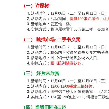
（一）许愿树
活动时间：12月06日（二）至12月12日（
活动内容：活动期间，
提供100张许愿卡，
活动地点：云五馆二楼。
实施方式：将许愿树置于云五馆二楼，参加者
（二） 眺找市场~二手书义卖
活动时间：12月06日（一）至12月12日（日
活动内容：将馆内不收录的赠书及复本书分享
活动地点：图书馆一楼通识沙龙区入口。
实施方式：
图书陈列随喜认购
。
（三） 好片来欣赏
活动时间：12月06日（一）至12月08日（三
活动内容：
12/06-12/08播放三部好片
。
活动地点：图书馆二楼大团体视听室。（A217
实施方式：12/6至12/8晚上6:00，请
（四）当我们同在
E
起