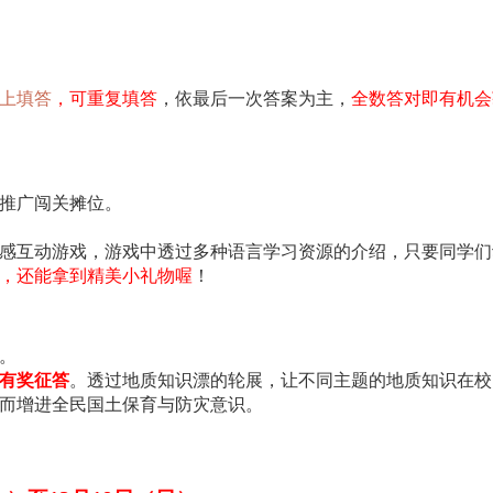
。
上填答
，可重复填答
，依最后一次答案为主，
全数答对即有机会
推广闯关摊位。
感互动游戏，游戏中透过多种语言学习资源的介绍，只要同学们
，还能拿到精美小礼物喔
！
）。
有奖征答
。透过地质知识漂的轮展，让不同主题的地质知识在校
而增进全民国土保育与防灾意识。