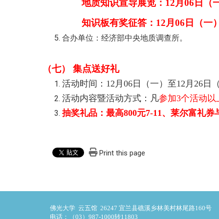
地质知识宣导展览：
12月06日（
知识板有奖征答：12月06日（一）至
合办单位：经济部中央地质调查所。
（七） 集点送好礼
活动时间：12月06日（一）至12月26日
活动内容暨活动方式：凡
参加3个活动以
抽奖礼品：
最高800元7-11、莱尔富礼
Print this page
佛光大学 云五馆 26247 宜兰县礁溪乡林美村林尾路160号
电话：（03）987-1000转11803