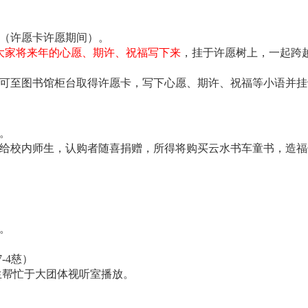
日）（许愿卡许愿期间）。
让大家将来年的心愿、期许、祝福写下来
，挂于许愿树上，一起跨越
可至图书馆柜台取得许愿卡，写下心愿、期许、祝福等小语并挂
）。
给校内师生，认购者随喜捐赠，所得将购买云水书车童书，造福
）。
-4慈）
柜台工读生帮忙于大团体视听室播放。