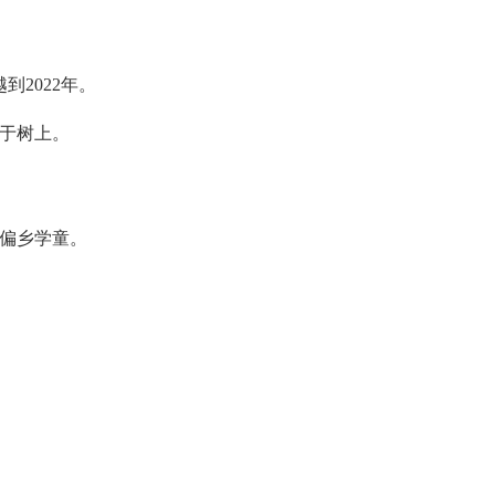
到2022年。
于树上。
偏乡学童。